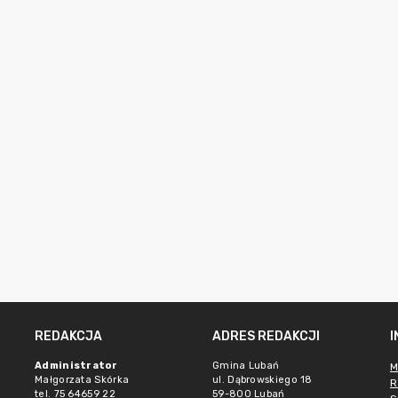
REDAKCJA
ADRES REDAKCJI
Administrator
Gmina Lubań
M
Małgorzata Skórka
ul. Dąbrowskiego 18
R
tel. 75 64659 22
59-800 Lubań