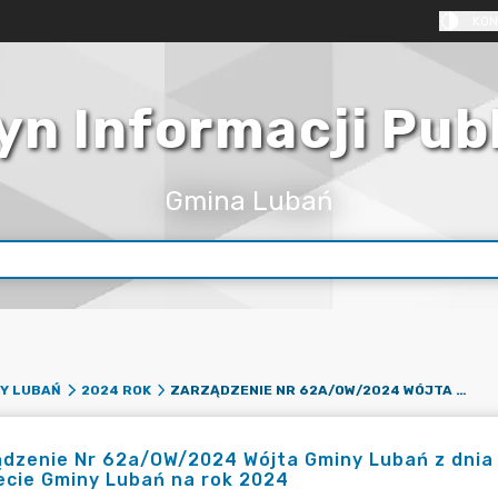
KON
yn Informacji Pub
Gmina Lubań
ZARZĄDZENIE NR 62A/OW/2024 WÓJTA GMINY LUBAŃ Z DNIA 28 CZERWCA 2024 R. W SPRAWIE ZMIAN W BUDŻECIE GMINY LUBAŃ NA ROK 2024
Y LUBAŃ
2024 ROK
dzenie Nr 62a/OW/2024 Wójta Gminy Lubań z dnia 
ecie Gminy Lubań na rok 2024