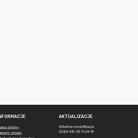
INFORMACJE
AKTUALIZACJE
Ostatnia modyfikacja
apa strony
2026-08-05 11:26:14
ejestr zmian