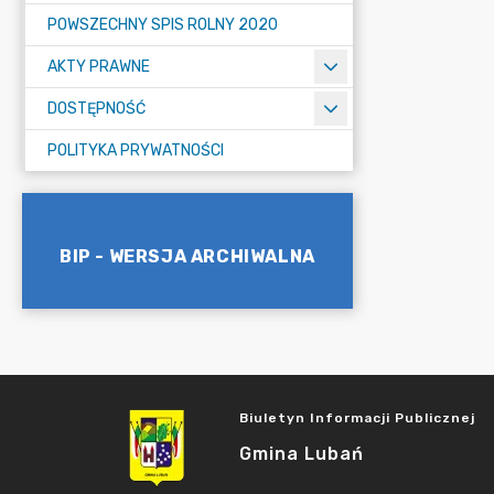
POWSZECHNY SPIS ROLNY 2020
AKTY PRAWNE
DOSTĘPNOŚĆ
POLITYKA PRYWATNOŚCI
BIP - WERSJA ARCHIWALNA
Biuletyn Informacji Publicznej
Gmina Lubań