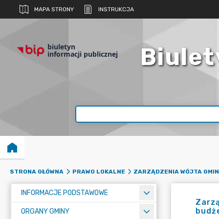
MAPA STRONY
INSTRUKCJA
biuletyn
Biulet
informacji publicznej
STRONA GŁÓWNA
PRAWO LOKALNE
ZARZĄDZENIA WÓJTA GMIN
INFORMACJE PODSTAWOWE
Zarzą
budż
ORGANY GMINY