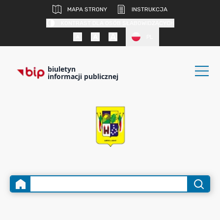
MAPA STRONY
INSTRUKCJA
KONTRAST DLA OSÓB SŁABOWIDZĄCYCH
PL
biuletyn
informacji publicznej