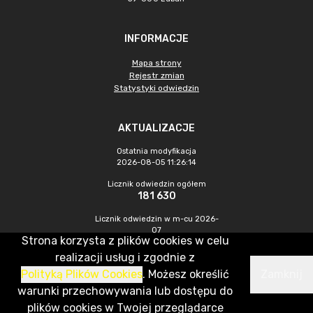
INFORMACJE
Mapa strony
Rejestr zmian
Statystyki odwiedzin
AKTUALIZACJE
Ostatnia modyfikacja
2026-08-05 11:26:14
Licznik odwiedzin ogółem
181 630
Licznik odwiedzin w m-cu 2026-
07
Strona korzysta z plików cookies w celu
221
realizacji usług i zgodnie z
Polityką Plików Cookies
. Możesz określić
Zamknij
CMS & Hosting: Nefeni Sp. z o.o.
warunki przechowywania lub dostępu do
plików cookies w Twojej przeglądarce