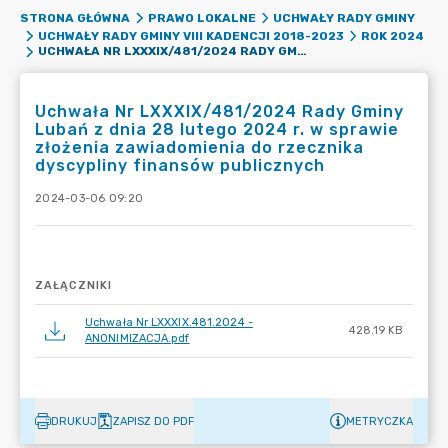
STRONA GŁÓWNA
PRAWO LOKALNE
UCHWAŁY RADY GMINY
UCHWAŁY RADY GMINY VIII KADENCJI 2018-2023
ROK 2024
UCHWAŁA NR LXXXIX/481/2024 RADY GMINY LUBAŃ Z DNIA 28 LUTEGO 2024 R. W SPRAWIE ZŁOŻENIA ZAWIADOMIENIA DO RZECZNIKA DYSCYPLINY FINANSÓW PUBLICZNYCH
Uchwała Nr LXXXIX/481/2024 Rady Gminy
Lubań z dnia 28 lutego 2024 r. w sprawie
złożenia zawiadomienia do rzecznika
dyscypliny finansów publicznych
2024-03-06 09:20
ZAŁĄCZNIKI
Uchwała Nr LXXXIX.481.2024 -
428.19 KB
ANONIMIZACJA.pdf
DRUKUJ
ZAPISZ DO PDF
METRYCZKA