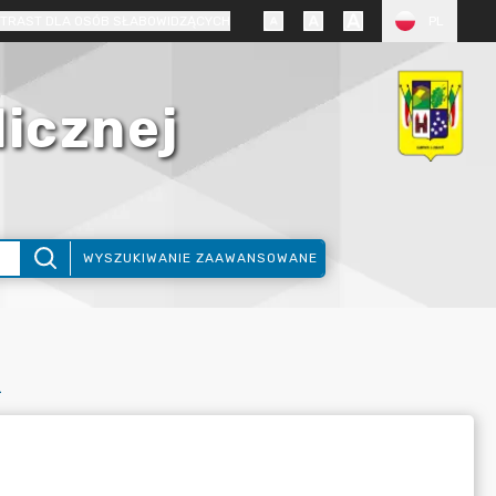
TRAST DLA OSÓB SŁABOWIDZĄCYCH
PL
licznej
WYSZUKIWANIE ZAAWANSOWANE
LĄSKIEGO