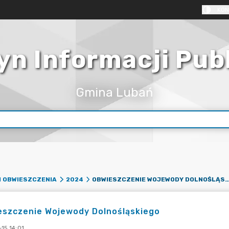
KON
yn Informacji Pub
Gmina Lubań
OBWIESZCZENIE WOJEWODY DOLNOŚ
I OBWIESZCZENIA
2024
eszczenie Wojewody Dolnośląskiego
15 14:01