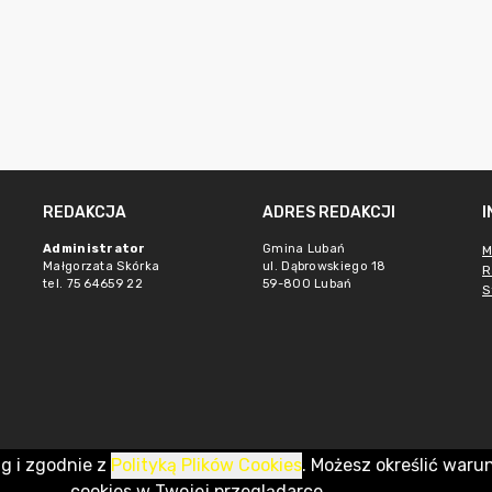
REDAKCJA
ADRES REDAKCJI
Administrator
Gmina Lubań
M
Małgorzata Skórka
ul. Dąbrowskiego 18
R
tel. 75 64659 22
59-800 Lubań
S
ug i zgodnie z
Polityką Plików Cookies
. Możesz określić waru
cookies w Twojej przeglądarce