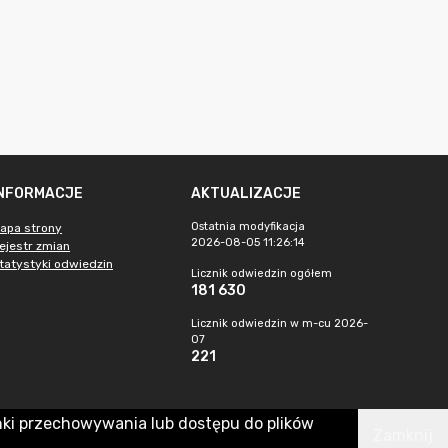
INFORMACJE
AKTUALIZACJE
Ostatnia modyfikacja
apa strony
2026-08-05 11:26:14
ejestr zmian
tatystyki odwiedzin
Licznik odwiedzin ogółem
181 630
Licznik odwiedzin w m-cu 2026-
07
221
nki przechowywania lub dostępu do plików
Zamknij