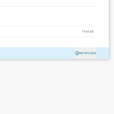
77.46 KB
METRYCZKA