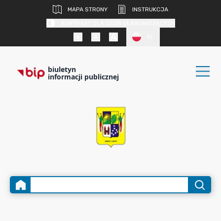
MAPA STRONY
INSTRUKCJA
KONTRAST DLA OSÓB SŁABOWIDZĄCYCH
PL
biuletyn
informacji publicznej