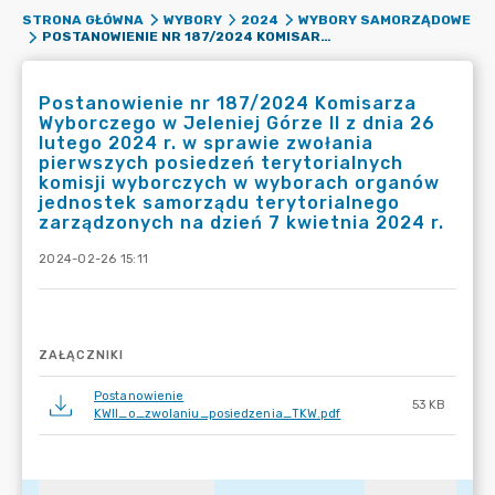
STRONA GŁÓWNA
WYBORY
2024
WYBORY SAMORZĄDOWE
POSTANOWIENIE NR 187/2024 KOMISARZA WYBORCZEGO W JELENIEJ GÓRZE II Z DNIA 26 LUTEGO 2024 R. W SPRAWIE ZWOŁANIA PIERWSZYCH POSIEDZEŃ TERYTORIALNYCH KOMISJI WYBORCZYCH W WYBORACH ORGANÓW JEDNOSTEK SAMORZĄDU TERYTORIALNEGO ZARZĄDZONYCH NA DZIEŃ 7 KWIETNIA 2024 R.
Postanowienie nr 187/2024 Komisarza
Wyborczego w Jeleniej Górze II z dnia 26
lutego 2024 r. w sprawie zwołania
pierwszych posiedzeń terytorialnych
komisji wyborczych w wyborach organów
jednostek samorządu terytorialnego
zarządzonych na dzień 7 kwietnia 2024 r.
2024-02-26 15:11
ZAŁĄCZNIKI
Postanowienie
53 KB
KWII_o_zwolaniu_posiedzenia_TKW.pdf