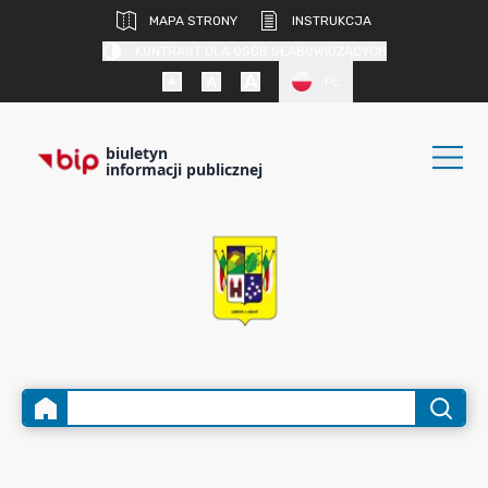
MAPA STRONY
INSTRUKCJA
KONTRAST DLA OSÓB SŁABOWIDZĄCYCH
PL
biuletyn
informacji publicznej