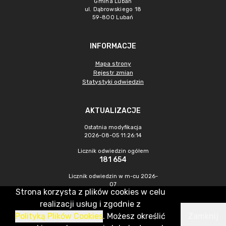
Gmina Lubań
ul. Dąbrowskiego 18
59-800 Lubań
INFORMACJE
Mapa strony
Rejestr zmian
Statystyki odwiedzin
AKTUALIZACJE
Ostatnia modyfikacja
2026-08-05 11:26:14
Licznik odwiedzin ogółem
181 654
Licznik odwiedzin w m-cu 2026-
07
Strona korzysta z plików cookies w celu
245
realizacji usług i zgodnie z
Polityką Plików Cookies
. Możesz określić
Zamknij
CMS & Hosting: Nefeni Sp. z o.o.