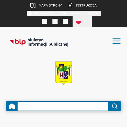
MAPA STRONY
INSTRUKCJA
KONTRAST DLA OSÓB SŁABOWIDZĄCYCH
PL
biuletyn
informacji publicznej