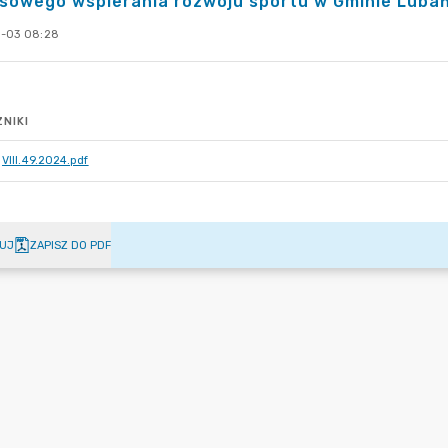
sowego wspierania rozwoju sportu w Gminie Luba
-03 08:28
NIKI
VIII.49.2024.pdf
UJ
ZAPISZ DO PDF