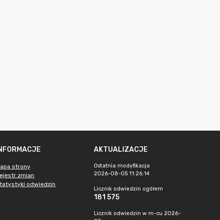
INFORMACJE
AKTUALIZACJE
Ostatnia modyfikacja
apa strony
2026-08-05 11:26:14
ejestr zmian
tatystyki odwiedzin
Licznik odwiedzin ogółem
181 575
Licznik odwiedzin w m-cu 2026-