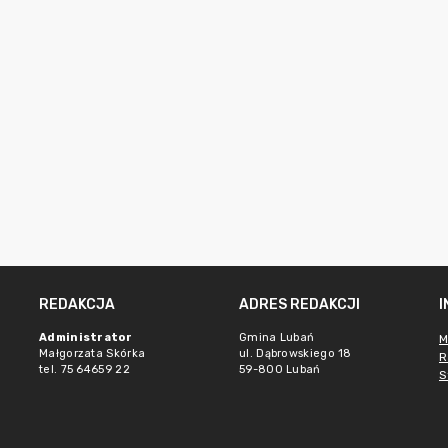
REDAKCJA
ADRES REDAKCJI
Administrator
Gmina Lubań
M
Małgorzata Skórka
ul. Dąbrowskiego 18
R
tel. 75 64659 22
59-800 Lubań
S