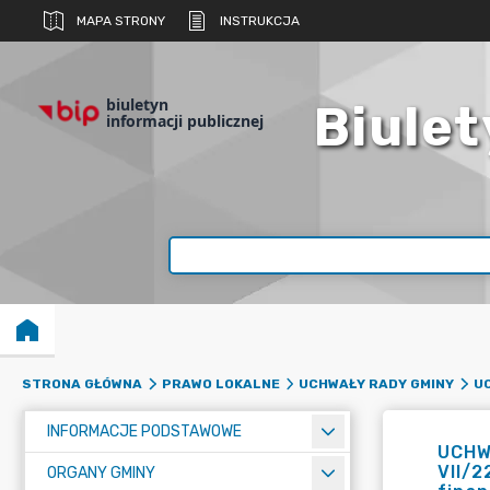
MAPA STRONY
INSTRUKCJA
biuletyn
Biulet
informacji publicznej
STRONA GŁÓWNA
PRAWO LOKALNE
UCHWAŁY RADY GMINY
UC
INFORMACJE PODSTAWOWE
UCHWA
VII/2
ORGANY GMINY