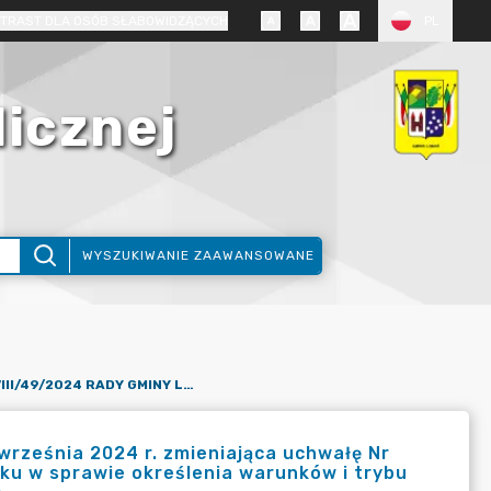
TRAST DLA OSÓB SŁABOWIDZĄCYCH
PL
licznej
WYSZUKIWANIE ZAAWANSOWANE
UCHWAŁA NR VIII/49/2024 RADY GMINY LUBAŃ Z DNIA 26 WRZEŚNIA 2024 R. ZMIENIAJĄCA UCHWAŁĘ NR VII/22/2011 RADY GMINY LUBAŃ Z DNIA 12 KWIETNIA 2011 ROKU W SPRAWIE OKREŚLENIA WARUNKÓW I TRYBU FINANSOWEGO WSPIERANIA ROZWOJU SPORTU W GMINIE LUBAŃ
rześnia 2024 r. zmieniająca uchwałę Nr
oku w sprawie określenia warunków i trybu