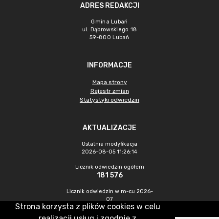
ADRES REDAKCJI
Gmina Lubań
ul. Dąbrowskiego 18
59-800 Lubań
INFORMACJE
Mapa strony
Rejestr zmian
Statystyki odwiedzin
AKTUALIZACJE
Ostatnia modyfikacja
2026-08-05 11:26:14
Licznik odwiedzin ogółem
181 576
Licznik odwiedzin w m-cu 2026-
07
Strona korzysta z plików cookies w celu
167
realizacji usług i zgodnie z