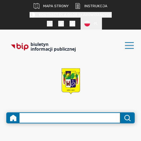
MAPA STRONY
INSTRUKCJA
KONTRAST DLA OSÓB SŁABOWIDZĄCYCH
PL
biuletyn
informacji publicznej