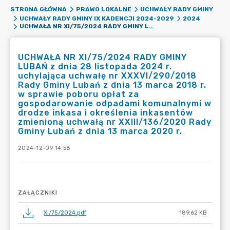
STRONA GŁÓWNA
PRAWO LOKALNE
UCHWAŁY RADY GMINY
UCHWAŁY RADY GMINY IX KADENCJI 2024-2029
2024
UCHWAŁA NR XI/75/2024 RADY GMINY LUBAŃ Z DNIA 28 LISTOPADA 2024 R. UCHYLAJĄCA UCHWAŁĘ NR XXXVI/290/2018 RADY GMINY LUBAŃ Z DNIA 13 MARCA 2018 R. W SPRAWIE POBORU OPŁAT ZA GOSPODAROWANIE ODPADAMI KOMUNALNYMI W DRODZE INKASA I OKREŚLENIA INKASENTÓW ZMIENIONĄ UCHWAŁĄ NR XXIII/136/2020 RADY GMINY LUBAŃ Z DNIA 13 MARCA 2020 R.
UCHWAŁA NR XI/75/2024 RADY GMINY
LUBAŃ z dnia 28 listopada 2024 r.
uchylająca uchwałę nr XXXVI/290/2018
Rady Gminy Lubań z dnia 13 marca 2018 r.
w sprawie poboru opłat za
gospodarowanie odpadami komunalnymi w
drodze inkasa i określenia inkasentów
zmienioną uchwałą nr XXIII/136/2020 Rady
Gminy Lubań z dnia 13 marca 2020 r.
2024-12-09 14:58
ZAŁĄCZNIKI
XI/75/2024.pdf
189.62 KB