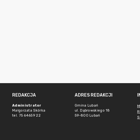
REDAKCJA
ADRES REDAKCJI
Administrator
Gmina Lubań
M
Małgorzata Skórka
ul. Dąbrowskiego 18
R
tel. 75 64659 22
59-800 Lubań
S