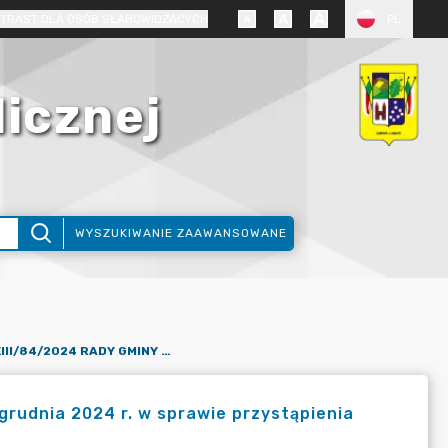
TRAST DLA OSÓB SŁABOWIDZĄCYCH
PL
licznej
WYSZUKIWANIE ZAAWANSOWANE
UCHWAŁA NR XIII/84/2024 RADY GMINY LUBAŃ Z DNIA 30 GRUDNIA 2024 R. W SPRAWIE PRZYSTĄPIENIA DO SPORZĄDZENIA PLANU OGÓLNEGO GMINY LUBAŃ
rudnia 2024 r. w sprawie przystąpienia