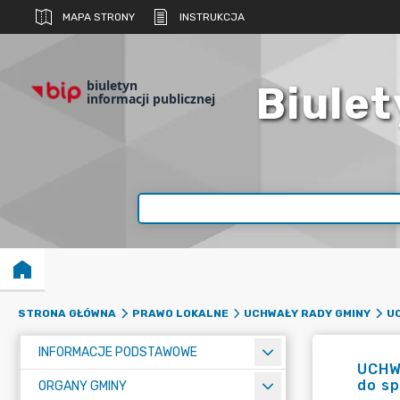
MAPA STRONY
INSTRUKCJA
biuletyn
Biulet
informacji publicznej
STRONA GŁÓWNA
PRAWO LOKALNE
UCHWAŁY RADY GMINY
UC
INFORMACJE PODSTAWOWE
UCHWA
do s
ORGANY GMINY