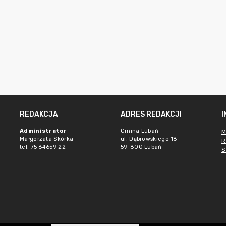
REDAKCJA
ADRES REDAKCJI
Administrator
Gmina Lubań
M
Małgorzata Skórka
ul. Dąbrowskiego 18
R
tel. 75 64659 22
59-800 Lubań
S