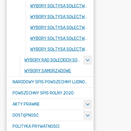
WYBORY SOŁTYSA SOŁECTWA RADOGOSZCZ
WYBORY SOŁTYSA SOŁECTWA RADOSTÓW DOLNY I ŚREDNI
WYBORY SOŁTYSA SOŁECTWA RADOSTÓW GÓRNY
WYBORY SOŁTYSA SOŁECTWA UNIEGOSZCZ
WYBORY SOŁTYSA SOŁECTWA PISARZOWICE
WYBORY RAD SOŁECKICH SOŁECTW NA TERENIE GMINY LUBAŃ
WYBORY SAMORZĄDOWE
NARODOWY SPIS POWSZECHNY LUDNOŚCI I MIESZKAŃ W 2021
POWSZECHNY SPIS ROLNY 2020
AKTY PRAWNE
DOSTĘPNOŚĆ
POLITYKA PRYWATNOŚCI