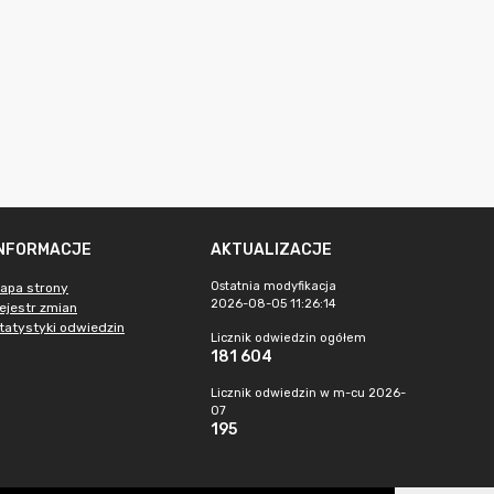
INFORMACJE
AKTUALIZACJE
Ostatnia modyfikacja
apa strony
2026-08-05 11:26:14
ejestr zmian
tatystyki odwiedzin
Licznik odwiedzin ogółem
181 604
Licznik odwiedzin w m-cu 2026-
07
195