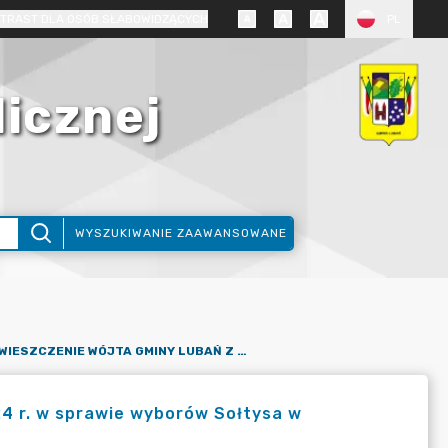
TRAST DLA OSÓB SŁABOWIDZĄCYCH
PL
licznej
WYSZUKIWANIE ZAAWANSOWANE
OBWIESZCZENIE WÓJTA GMINY LUBAŃ Z DNIA19 CZERWCA 2024 R. W SPRAWIE WYBORÓW SOŁTYSA W SOŁECTWIE UNIEGOSZCZ
4 r. w sprawie wyborów Sołtysa w