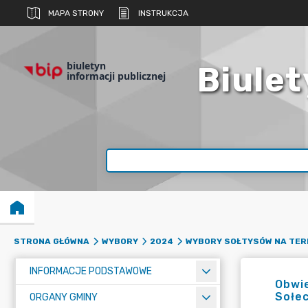
MAPA STRONY
INSTRUKCJA
biuletyn
Biulet
informacji publicznej
STRONA GŁÓWNA
WYBORY
2024
WYBORY SOŁTYSÓW NA TER
INFORMACJE PODSTAWOWE
Obwie
Sołe
ORGANY GMINY