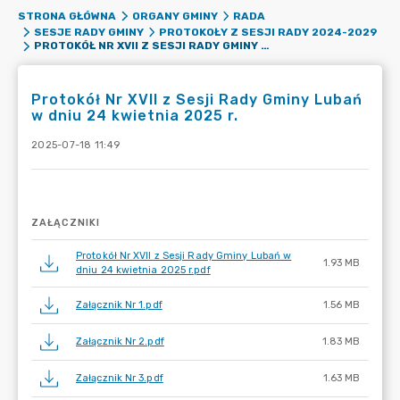
STRONA GŁÓWNA
ORGANY GMINY
RADA
SESJE RADY GMINY
PROTOKOŁY Z SESJI RADY 2024-2029
PROTOKÓŁ NR XVII Z SESJI RADY GMINY LUBAŃ W DNIU 24 KWIETNIA 2025 R.
Protokół Nr XVII z Sesji Rady Gminy Lubań
w dniu 24 kwietnia 2025 r.
2025-07-18 11:49
ZAŁĄCZNIKI
Protokół Nr XVII z Sesji Rady Gminy Lubań w
1.93 MB
dniu 24 kwietnia 2025 r.pdf
Załącznik Nr 1.pdf
1.56 MB
Załącznik Nr 2.pdf
1.83 MB
Załącznik Nr 3.pdf
1.63 MB