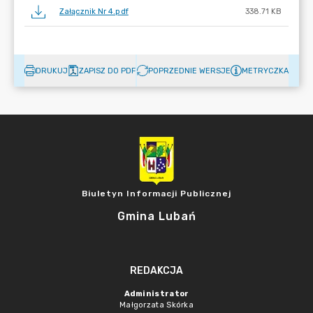
Załącznik Nr 4.pdf
338.71 KB
DRUKUJ
ZAPISZ DO PDF
POPRZEDNIE WERSJE
METRYCZKA
Biuletyn Informacji Publicznej
Gmina Lubań
REDAKCJA
Administrator
Małgorzata Skórka