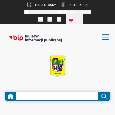
MAPA STRONY
INSTRUKCJA
KONTRAST DLA OSÓB SŁABOWIDZĄCYCH
PL
biuletyn
informacji publicznej