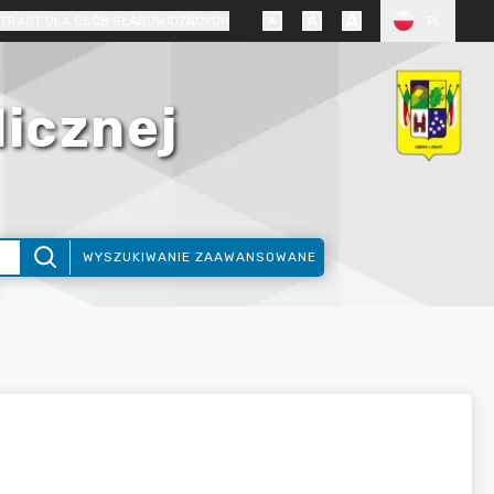
TRAST DLA OSÓB SŁABOWIDZĄCYCH
PL
licznej
WYSZUKIWANIE ZAAWANSOWANE