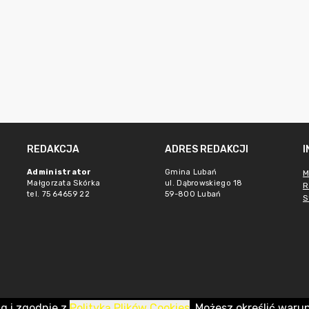
REDAKCJA
ADRES REDAKCJI
Administrator
Gmina Lubań
M
Małgorzata Skórka
ul. Dąbrowskiego 18
R
tel. 75 64659 22
59-800 Lubań
S
ug i zgodnie z
Polityką Plików Cookies
. Możesz określić waru