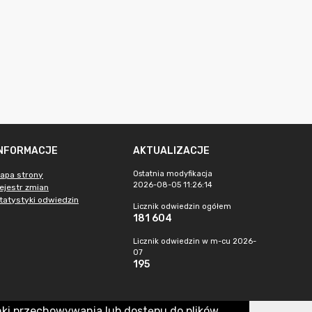
INFORMACJE
AKTUALIZACJE
Ostatnia modyfikacja
apa strony
2026-08-05 11:26:14
ejestr zmian
tatystyki odwiedzin
Licznik odwiedzin ogółem
181 604
Licznik odwiedzin w m-cu 2026-
07
195
nki przechowywania lub dostępu do plików