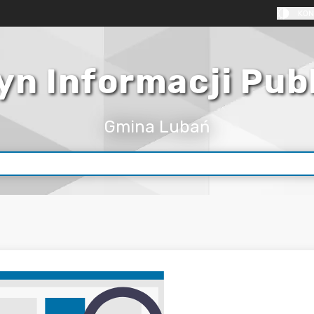
KON
yn Informacji Pub
Gmina Lubań