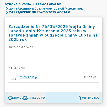
STRONA GŁÓWNA
PRAWO LOKALNE
ZARZĄDZENIA WÓJTA GMINY LUBAŃ
2025 ROK
ZARZĄDZENIE NR 76/OW/2025 WÓJTA GMINY LUBAŃ Z DNIA 19 SIERPNIA 2025 ROKU W SPRAWIE ZMIAN W BUDŻECIE GMINY LUBAŃ NA 2025 ROK
Zarządzenie Nr 76/OW/2025 Wójta Gminy
Lubań z dnia 19 sierpnia 2025 roku w
sprawie zmian w budżecie Gminy Lubań na
2025 rok
2025-08-26 14:52
ZAŁĄCZNIKI
76OW2025.pdf
726.73 KB
DRUKUJ
ZAPISZ DO PDF
METRYCZKA