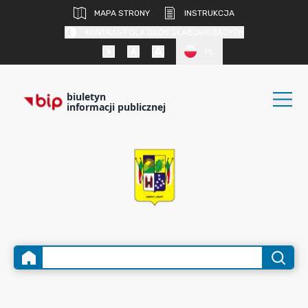
MAPA STRONY
INSTRUKCJA
KONTRAST DLA OSÓB SŁABOWIDZĄCYCH
PL
biuletyn
informacji publicznej