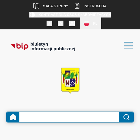
MAPA STRONY
INSTRUKCJA
KONTRAST DLA OSÓB SŁABOWIDZĄCYCH
PL
biuletyn
informacji publicznej