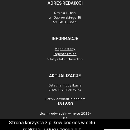
ADRES REDAKCJI
Gmina Lubań
ul. Dąbrowskiego 18
59-800 Lubań
INFORMACJE
Mapa strony
Rejestr zmian
Statystyki odwiedzin
AKTUALIZACJE
Ostatnia modyfikacja
2026-08-05 11:26:14
Licznik odwiedzin ogółem
181 630
Licznik odwiedzin w m-cu 2026-
07
Strona korzysta z plików cookies w celu
221
realizacji usług i zgodnie z