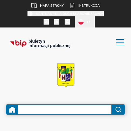
MAPA STRONY
INSTRUKCJA
KONTRAST DLA OSÓB SŁABOWIDZĄCYCH
PL
biuletyn
informacji publicznej