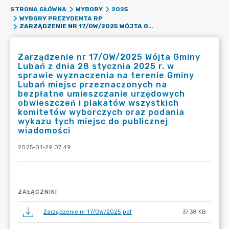
STRONA GŁÓWNA
WYBORY
2025
WYBORY PREZYDENTA RP
ZARZĄDZENIE NR 17/OW/2025 WÓJTA GMINY LUBAŃ Z DNIA 28 STYCZNIA 2025 R. W SPRAWIE WYZNACZENIA NA TERENIE GMINY LUBAŃ MIEJSC PRZEZNACZONYCH NA BEZPŁATNE UMIESZCZANIE URZĘDOWYCH OBWIESZCZEŃ I PLAKATÓW WSZYSTKICH KOMITETÓW WYBORCZYCH ORAZ PODANIA WYKAZU TYCH MIEJSC DO PUBLICZNEJ WIADOMOŚCI
Zarządzenie nr 17/OW/2025 Wójta Gminy
Lubań z dnia 28 stycznia 2025 r. w
sprawie wyznaczenia na terenie Gminy
Lubań miejsc przeznaczonych na
bezpłatne umieszczanie urzędowych
obwieszczeń i plakatów wszystkich
komitetów wyborczych oraz podania
wykazu tych miejsc do publicznej
wiadomości
2025-01-29 07:49
ZAŁĄCZNIKI
Zarządzenie nr 17/OW/2025.pdf
37.38 KB