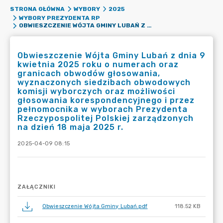
STRONA GŁÓWNA
WYBORY
2025
WYBORY PREZYDENTA RP
OBWIESZCZENIE WÓJTA GMINY LUBAŃ Z DNIA 9 KWIETNIA 2025 ROKU O NUMERACH ORAZ GRANICACH OBWODÓW GŁOSOWANIA, WYZNACZONYCH SIEDZIBACH OBWODOWYCH KOMISJI WYBORCZYCH ORAZ MOŻLIWOŚCI GŁOSOWANIA KORESPONDENCYJNEGO I PRZEZ PEŁNOMOCNIKA W WYBORACH PREZYDENTA RZECZYPOSPOLITEJ POLSKIEJ ZARZĄDZONYCH NA DZIEŃ 18 MAJA 2025 R.
Obwieszczenie Wójta Gminy Lubań z dnia 9
kwietnia 2025 roku o numerach oraz
granicach obwodów głosowania,
wyznaczonych siedzibach obwodowych
komisji wyborczych oraz możliwości
głosowania korespondencyjnego i przez
pełnomocnika w wyborach Prezydenta
Rzeczypospolitej Polskiej zarządzonych
na dzień 18 maja 2025 r.
2025-04-09 08:15
ZAŁĄCZNIKI
Obwieszczenie Wójta Gminy Lubań.pdf
118.52 KB