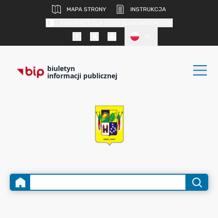
MAPA STRONY
INSTRUKCJA
KONTRAST DLA OSÓB SŁABOWIDZĄCYCH
PL
biuletyn
informacji publicznej