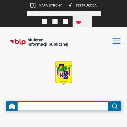
MAPA STRONY
INSTRUKCJA
KONTRAST DLA OSÓB SŁABOWIDZĄCYCH
PL
biuletyn
informacji publicznej