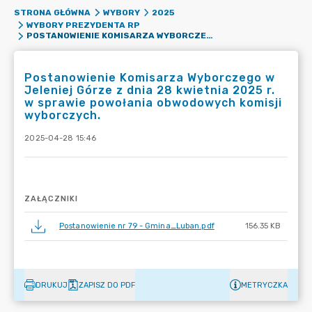
STRONA GŁÓWNA
WYBORY
2025
WYBORY PREZYDENTA RP
POSTANOWIENIE KOMISARZA WYBORCZEGO W JELENIEJ GÓRZE Z DNIA 28 KWIETNIA 2025 R. W SPRAWIE POWOŁANIA OBWODOWYCH KOMISJI WYBORCZYCH.
Postanowienie Komisarza Wyborczego w
Jeleniej Górze z dnia 28 kwietnia 2025 r.
w sprawie powołania obwodowych komisji
wyborczych.
2025-04-28 15:46
ZAŁĄCZNIKI
Postanowienie nr 79 - Gmina_Luban.pdf
156.35 KB
DRUKUJ
ZAPISZ DO PDF
METRYCZKA