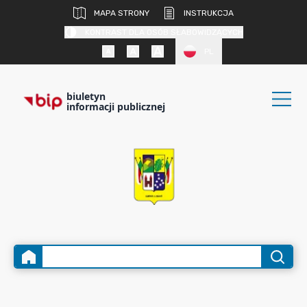
MAPA STRONY
INSTRUKCJA
KONTRAST DLA OSÓB SŁABOWIDZĄCYCH
PL
biuletyn
informacji publicznej