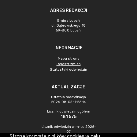
ADRES REDAKCJI
Gmina Lubań
ul. Dąbrowskiego 18
59-800 Lubań
INFORMACJE
Mapa strony
Rejestr zmian
Statystyki odwiedzin
AKTUALIZACJE
Ostatnia modyfikacja
2026-08-05 11:26:14
Licznik odwiedzin ogółem
181 575
Licznik odwiedzin w m-cu 2026-
07
Strona korzysta z plików cookies w celu
166