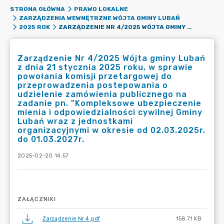
STRONA GŁÓWNA
PRAWO LOKALNE
ZARZĄDZENIA WEWNĘTRZNE WÓJTA GMINY LUBAŃ
ZARZĄDZENIE NR 4/2025 WÓJTA GMINY LUBAŃ Z DNIA 21 STYCZNIA 2025 ROKU, W SPRAWIE POWOŁANIA KOMISJI PRZETARGOWEJ DO PRZEPROWADZENIA POSTEPOWANIA O UDZIELENIE ZAMÓWIENIA PUBLICZNEGO NA ZADANIE PN. "KOMPLEKSOWE UBEZPIECZENIE MIENIA I ODPOWIEDZIALNOŚCI CYWILNEJ GMINY LUBAŃ WRAZ Z JEDNOSTKAMI ORGANIZACYJNYMI W OKRESIE OD 02.03.2025R. DO 01.03.2027R.
2025 ROK
Zarządzenie Nr 4/2025 Wójta gminy Lubań
z dnia 21 stycznia 2025 roku, w sprawie
powołania komisji przetargowej do
przeprowadzenia postepowania o
udzielenie zamówienia publicznego na
zadanie pn. "Kompleksowe ubezpieczenie
mienia i odpowiedzialności cywilnej Gminy
Lubań wraz z jednostkami
organizacyjnymi w okresie od 02.03.2025r.
do 01.03.2027r.
2025-02-20 14:57
ZAŁĄCZNIKI
Zarządzenie Nr 4.pdf
158.71 KB