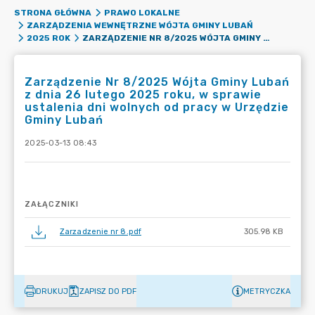
STRONA GŁÓWNA
PRAWO LOKALNE
ZARZĄDZENIA WEWNĘTRZNE WÓJTA GMINY LUBAŃ
ZARZĄDZENIE NR 8/2025 WÓJTA GMINY LUBAŃ Z DNIA 26 LUTEGO 2025 ROKU, W SPRAWIE USTALENIA DNI WOLNYCH OD PRACY W URZĘDZIE GMINY LUBAŃ
2025 ROK
Zarządzenie Nr 8/2025 Wójta Gminy Lubań
z dnia 26 lutego 2025 roku, w sprawie
ustalenia dni wolnych od pracy w Urzędzie
Gminy Lubań
2025-03-13 08:43
ZAŁĄCZNIKI
Zarzadzenie nr 8.pdf
305.98 KB
DRUKUJ
ZAPISZ DO PDF
METRYCZKA