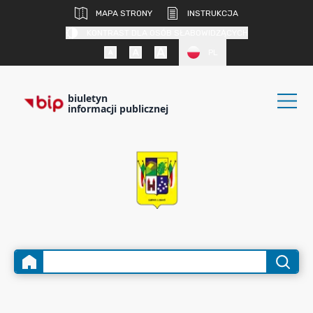
MAPA STRONY
INSTRUKCJA
KONTRAST DLA OSÓB SŁABOWIDZĄCYCH
PL
biuletyn
informacji publicznej