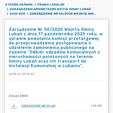
STRONA GŁÓWNA
PRAWO LOKALNE
ZARZĄDZENIA WEWNĘTRZNE WÓJTA GMINY LUBAŃ
ZARZĄDZENIE NR 50/2025 WÓJNTA GMINY LUBAŃ Z DNIA 17 PAŹDZIERNIKA 2025 ROKU, W SPRAWIE POWOŁANIA KOMISJI PRZETARGOWEJ DO PRZEPROWADZENIA POSTĘPOWANIA O UDZIELENIE ZAMÓWIENIA PUBLICZNEGO NA ZADANIE "ODBIÓR ODPADÓW KOMUNALNYCH Z NIERUCHOMOŚCI POŁOŻONYCH NA TERENIE GMINY LUBAŃ ORAZ ICH TRANSPORT DO INSTALACJI KOMUNALNEJ W LUBANIU".
2025 ROK
Zarządzenie Nr 50/2025 Wójnta Gminy
Lubań z dnia 17 października 2025 roku, w
sprawie powołania komisji przetargowej
do przeprowadzenia postępowania o
udzielenie zamówienia publicznego na
zadanie "Odbiór odpadów komunalnych z
nieruchomości położonych na terenie
Gminy Lubań oraz ich transport do
Instalacji Komunalnej w Lubaniu".
2025-10-29 13:29
ZAŁĄCZNIKI
ZARZĄDZENIE NR 50.pdf
1.68 MB