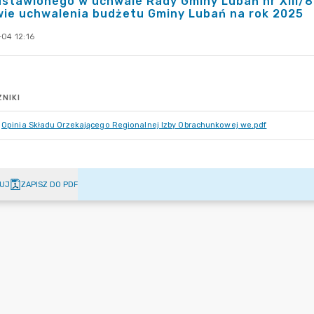
stawionego w uchwale Rady Gminy Lubań nr XIII/81
wie uchwalenia budżetu Gminy Lubań na rok 2025
-04 12:16
NIKI
Opinia Składu Orzekającego Regionalnej Izby Obrachunkowej we.pdf
UJ
ZAPISZ DO PDF