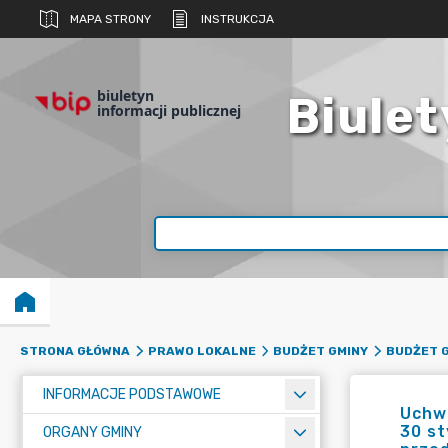
MAPA STRONY
INSTRUKCJA
biuletyn
Biulet
informacji publicznej
STRONA GŁÓWNA
PRAWO LOKALNE
BUDŻET GMINY
BUDŻET G
INFORMACJE PODSTAWOWE
Uchwa
30 st
ORGANY GMINY