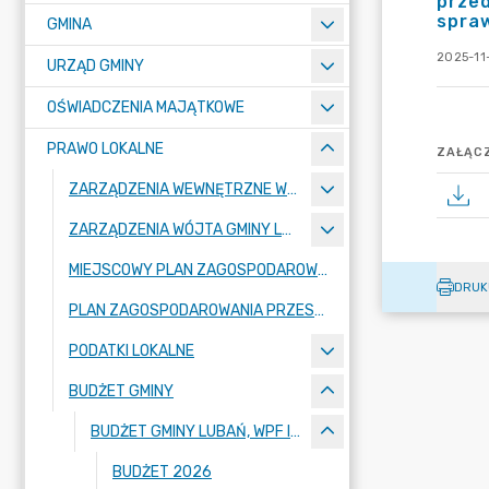
przed
spra
GMINA
2025-11
URZĄD GMINY
OŚWIADCZENIA MAJĄTKOWE
PRAWO LOKALNE
ZAŁĄCZ
ZARZĄDZENIA WEWNĘTRZNE WÓJTA GMINY LUBAŃ
ZARZĄDZENIA WÓJTA GMINY LUBAŃ
MIEJSCOWY PLAN ZAGOSPODAROWANIA PRZESTRZENNEGO
DRUK
PLAN ZAGOSPODAROWANIA PRZESTRZENNEGO
PODATKI LOKALNE
BUDŻET GMINY
BUDŻET GMINY LUBAŃ, WPF I OPINIE RIO
BUDŻET 2026