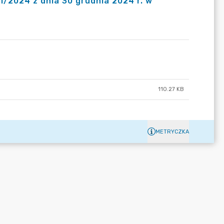
/2024 z dnia 30 grudnia 2024 r. w
110.27 KB
METRYCZKA