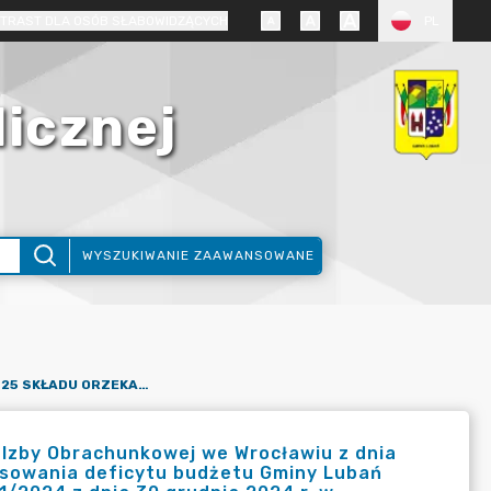
TRAST DLA OSÓB SŁABOWIDZĄCYCH
PL
licznej
WYSZUKIWANIE ZAAWANSOWANE
UCHWAŁA NR I/33/2025 SKŁADU ORZEKAJĄCEGO REGIONALNEJ IZBY OBRACHUNKOWEJ WE WROCŁAWIU Z DNIA 30 STYCZNIA 2025 R. W SPRAWIE OPINII O MOŻLIWOŚCI SFINANSOWANIA DEFICYTU BUDŻETU GMINY LUBAŃ PRZEDSTAWIONEGO W UCHWALE RADY GMINY LUBAŃ NR XIII/81/2024 Z DNIA 30 GRUDNIA 2024 R. W SPRAWIE UCHWALENIA BUDŻETU GMINY LUBAŃ NA ROK 2025
 Izby Obrachunkowej we Wrocławiu z dnia
ansowania deficytu budżetu Gminy Lubań