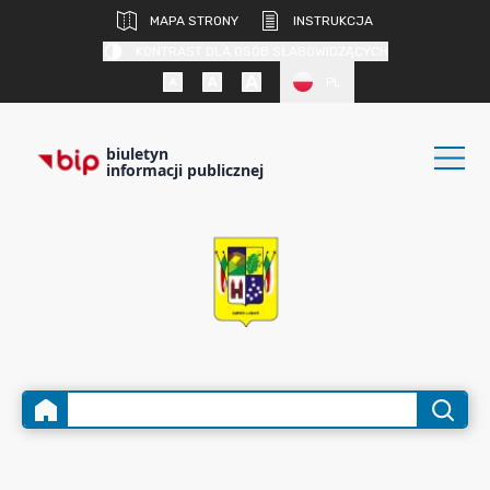
MAPA STRONY
INSTRUKCJA
KONTRAST DLA OSÓB SŁABOWIDZĄCYCH
PL
biuletyn
informacji publicznej