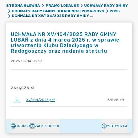
STRONA GŁÓWNA
PRAWO LOKALNE
UCHWAŁY RADY GMINY
UCHWAŁY RADY GMINY IX KADENCJI 2024-2029
2025
UCHWAŁA NR XV/104/2025 RADY GMINY LUBAŃ Z DNIA 4 MARCA 2025 R. W SPRAWIE UTWORZENIA KLUBU DZIECIĘCEGO W RADOGOSZCZY ORAZ NADANIA STATUTU
UCHWAŁA NR XV/104/2025 RADY GMINY
LUBAŃ z dnia 4 marca 2025 r. w sprawie
utworzenia Klubu Dziecięcego w
Radogoszczy oraz nadania statutu
2025-03-14 09:23
ZAŁĄCZNIKI
XV/104/2025.pdf
355.28 KB
DRUKUJ
ZAPISZ DO PDF
METRYCZKA