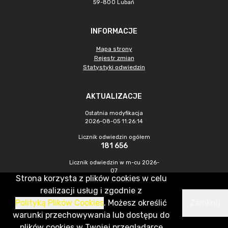
59-800 Lubań
INFORMACJE
Mapa strony
Rejestr zmian
Statystyki odwiedzin
AKTUALIZACJE
Ostatnia modyfikacja
2026-08-05 11:26:14
Licznik odwiedzin ogółem
181 656
Licznik odwiedzin w m-cu 2026-
07
Strona korzysta z plików cookies w celu
247
realizacji usług i zgodnie z
Polityką Plików Cookies
. Możesz określić
Zamknij
CMS & Hosting: Nefeni Sp. z o.o.
warunki przechowywania lub dostępu do
plików cookies w Twojej przeglądarce