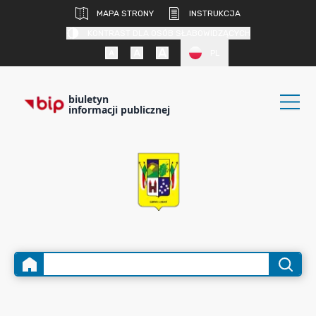
MAPA STRONY
INSTRUKCJA
KONTRAST DLA OSÓB SŁABOWIDZĄCYCH
PL
biuletyn
informacji publicznej