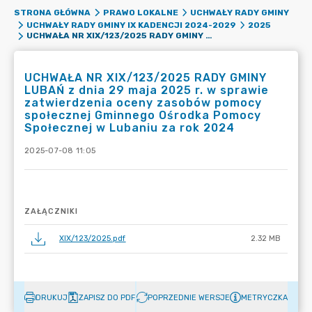
STRONA GŁÓWNA
PRAWO LOKALNE
UCHWAŁY RADY GMINY
UCHWAŁY RADY GMINY IX KADENCJI 2024-2029
2025
UCHWAŁA NR XIX/123/2025 RADY GMINY LUBAŃ Z DNIA 29 MAJA 2025 R. W SPRAWIE ZATWIERDZENIA OCENY ZASOBÓW POMOCY SPOŁECZNEJ GMINNEGO OŚRODKA POMOCY SPOŁECZNEJ W LUBANIU ZA ROK 2024
UCHWAŁA NR XIX/123/2025 RADY GMINY
LUBAŃ z dnia 29 maja 2025 r. w sprawie
zatwierdzenia oceny zasobów pomocy
społecznej Gminnego Ośrodka Pomocy
Społecznej w Lubaniu za rok 2024
2025-07-08 11:05
ZAŁĄCZNIKI
XIX/123/2025.pdf
2.32 MB
DRUKUJ
ZAPISZ DO PDF
POPRZEDNIE WERSJE
METRYCZKA