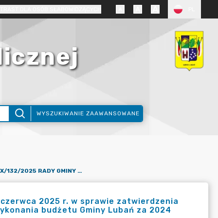
TRAST DLA OSÓB SŁABOWIDZĄCYCH
PL
licznej
WYSZUKIWANIE ZAAWANSOWANE
UCHWAŁA NR XX/132/2025 RADY GMINY LUBAŃ Z DNIA 26 CZERWCA 2025 R. W SPRAWIE ZATWIERDZENIA SPRAWOZDANIA FINANSOWEGO WRAZ ZE SPRAWOZDANIEM Z WYKONANIA BUDŻETU GMINY LUBAŃ ZA 2024 ROK
zerwca 2025 r. w sprawie zatwierdzenia
ykonania budżetu Gminy Lubań za 2024