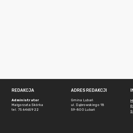
REDAKCJA
ADRES REDAKCJI
Administrator
Gmina Lubań
M
Małgorzata Skórka
ul. Dąbrowskiego 18
R
tel. 75 64659 22
59-800 Lubań
S