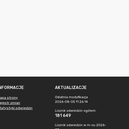
INFORMACJE
AKTUALIZACJE
Ostatnia modyfikacja
apa strony
2026-08-05 11:26:14
ejestr zmian
tatystyki odwiedzin
Licznik odwiedzin ogółem
181 649
Licznik odwiedzin w m-cu 2026-