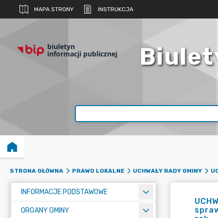
MAPA STRONY
INSTRUKCJA
biuletyn
Biulet
informacji publicznej
STRONA GŁÓWNA
PRAWO LOKALNE
UCHWAŁY RADY GMINY
UC
INFORMACJE PODSTAWOWE
UCHW
spra
ORGANY GMINY