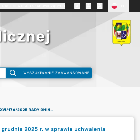
TRAST DLA OSÓB SŁABOWIDZĄCYCH
PL
licznej
WYSZUKIWANIE ZAAWANSOWANE
UCHWAŁA NR XXVI/176/2025 RADY GMINY LUBAŃ Z DNIA 29 GRUDNIA 2025 R. W SPRAWIE UCHWALENIA BUDŻETU GMINY LUBAŃ NA ROK 2026
grudnia 2025 r. w sprawie uchwalenia