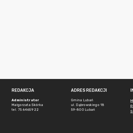
REDAKCJA
ADRES REDAKCJI
Administrator
Gmina Lubań
M
Małgorzata Skórka
ul. Dąbrowskiego 18
R
tel. 75 64659 22
59-800 Lubań
S