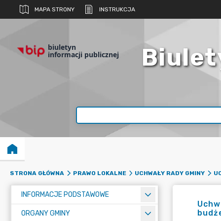
MAPA STRONY
INSTRUKCJA
biuletyn
Biulet
informacji publicznej
STRONA GŁÓWNA
PRAWO LOKALNE
UCHWAŁY RADY GMINY
UC
INFORMACJE PODSTAWOWE
Uchwa
budż
ORGANY GMINY