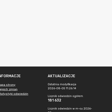
INFORMACJE
AKTUALIZACJE
Ostatnia modyfikacja
apa strony
2026-08-05 11:26:14
ejestr zmian
tatystyki odwiedzin
Licznik odwiedzin ogółem
181 632
Licznik odwiedzin w m-cu 2026-