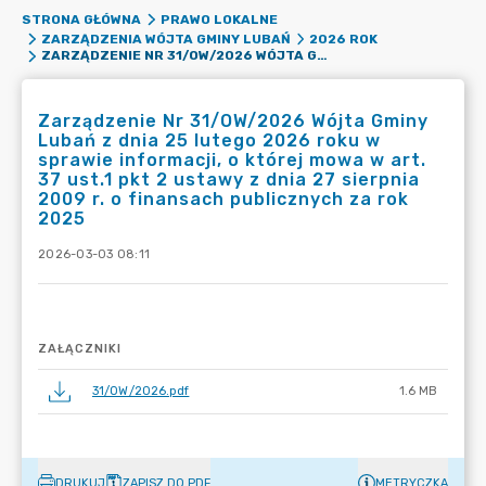
STRONA GŁÓWNA
PRAWO LOKALNE
ZARZĄDZENIA WÓJTA GMINY LUBAŃ
2026 ROK
ZARZĄDZENIE NR 31/OW/2026 WÓJTA GMINY LUBAŃ Z DNIA 25 LUTEGO 2026 ROKU W SPRAWIE INFORMACJI, O KTÓREJ MOWA W ART. 37 UST.1 PKT 2 USTAWY Z DNIA 27 SIERPNIA 2009 R. O FINANSACH PUBLICZNYCH ZA ROK 2025
Zarządzenie Nr 31/OW/2026 Wójta Gminy
Lubań z dnia 25 lutego 2026 roku w
sprawie informacji, o której mowa w art.
37 ust.1 pkt 2 ustawy z dnia 27 sierpnia
2009 r. o finansach publicznych za rok
2025
2026-03-03 08:11
ZAŁĄCZNIKI
31/OW/2026.pdf
1.6 MB
DRUKUJ
ZAPISZ DO PDF
METRYCZKA