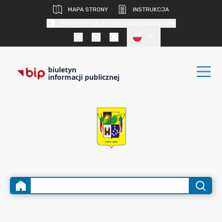
MAPA STRONY
INSTRUKCJA
KONTRAST DLA OSÓB SŁABOWIDZĄCYCH
PL
biuletyn
informacji publicznej