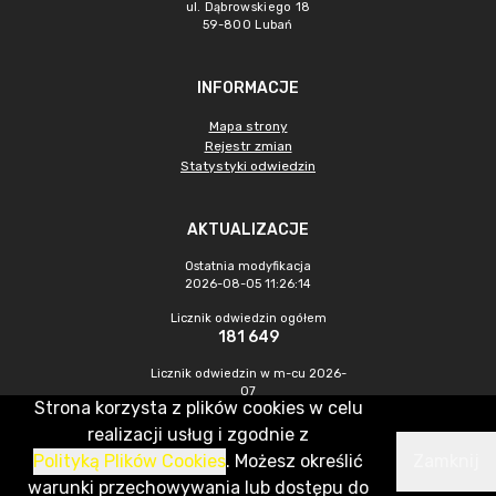
ul. Dąbrowskiego 18
59-800 Lubań
INFORMACJE
Mapa strony
Rejestr zmian
Statystyki odwiedzin
AKTUALIZACJE
Ostatnia modyfikacja
2026-08-05 11:26:14
Licznik odwiedzin ogółem
181 649
Licznik odwiedzin w m-cu 2026-
07
Strona korzysta z plików cookies w celu
240
realizacji usług i zgodnie z
Polityką Plików Cookies
. Możesz określić
Zamknij
CMS & Hosting: Nefeni Sp. z o.o.
warunki przechowywania lub dostępu do