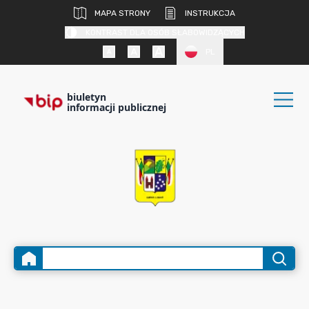
MAPA STRONY
INSTRUKCJA
KONTRAST DLA OSÓB SŁABOWIDZĄCYCH
PL
biuletyn
informacji publicznej