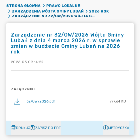
STRONA GŁÓWNA
PRAWO LOKALNE
ZARZĄDZENIA WÓJTA GMINY LUBAŃ
2026 ROK
ZARZĄDZENIE NR 32/OW/2026 WÓJTA GMINY LUBAŃ Z DNIA 4 MARCA 2026 R. W SPRAWIE ZMIAN W BUDŻECIE GMINY LUBAŃ NA 2026 ROK
Zarządzenie nr 32/OW/2026 Wójta Gminy
Lubań z dnia 4 marca 2026 r. w sprawie
zmian w budżecie Gminy Lubań na 2026
rok
2026-03-09 14:22
ZAŁĄCZNIKI
32/OW/2026.pdf
777.64 KB
DRUKUJ
ZAPISZ DO PDF
METRYCZKA