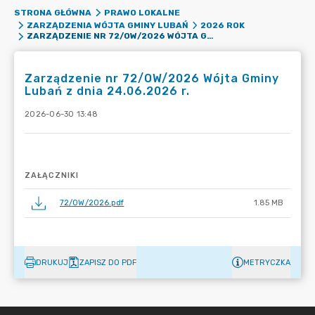
STRONA GŁÓWNA
PRAWO LOKALNE
ZARZĄDZENIA WÓJTA GMINY LUBAŃ
2026 ROK
ZARZĄDZENIE NR 72/OW/2026 WÓJTA GMINY LUBAŃ Z DNIA 24.06.2026 R.
Zarządzenie nr 72/OW/2026 Wójta Gminy
Lubań z dnia 24.06.2026 r.
2026-06-30 13:48
ZAŁĄCZNIKI
72/OW/2026.pdf
1.85 MB
DRUKUJ
ZAPISZ DO PDF
METRYCZKA