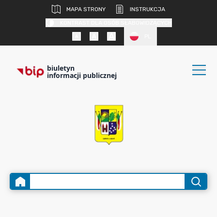
MAPA STRONY
INSTRUKCJA
KONTRAST DLA OSÓB SŁABOWIDZĄCYCH
PL
biuletyn
informacji publicznej