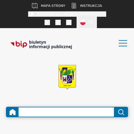
MAPA STRONY
INSTRUKCJA
KONTRAST DLA OSÓB SŁABOWIDZĄCYCH
PL
biuletyn
informacji publicznej