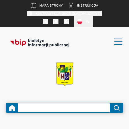
MAPA STRONY
INSTRUKCJA
KONTRAST DLA OSÓB SŁABOWIDZĄCYCH
PL
biuletyn
informacji publicznej