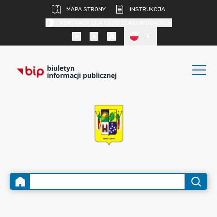
MAPA STRONY
INSTRUKCJA
KONTRAST DLA OSÓB SŁABOWIDZĄCYCH
PL
biuletyn
informacji publicznej