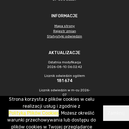
INFORMACJE
Mapa strony
Rejestr zmian
Statystyki odwiedzin
AKTUALIZACJE
Ostatnia modyfikacja
2026-08-10 06:02:42
Licznik odwiedzin ogółem
181 674
Licznik odwiedzin w m-cu 2026-
07
Strona korzysta z plików cookies w celu
265
realizacji usług i zgodnie z
Polityką Plików Cookies
. Możesz określić
Zamknij
CMS & Hosting: Nefeni Sp. z o.o.
warunki przechowywania lub dostępu do
plików cookies w Twojej przeglądarce