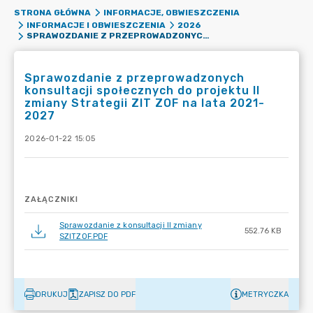
STRONA GŁÓWNA
INFORMACJE, OBWIESZCZENIA
INFORMACJE I OBWIESZCZENIA
2026
SPRAWOZDANIE Z PRZEPROWADZONYCH KONSULTACJI SPOŁECZNYCH DO PROJEKTU II ZMIANY STRATEGII ZIT ZOF NA LATA 2021-2027
Sprawozdanie z przeprowadzonych
konsultacji społecznych do projektu II
zmiany Strategii ZIT ZOF na lata 2021-
2027
2026-01-22 15:05
ZAŁĄCZNIKI
Sprawozdanie z konsultacji II zmiany
552.76 KB
SZITZOF.PDF
DRUKUJ
ZAPISZ DO PDF
METRYCZKA