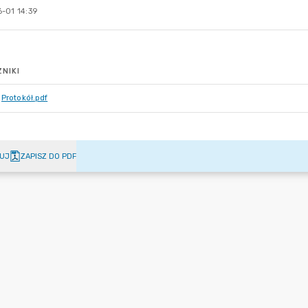
-01 14:39
NIKI
Protokół.pdf
UJ
ZAPISZ DO PDF