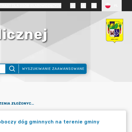
TRAST DLA OSÓB SŁABOWIDZĄCYCH
PL
licznej
WYSZUKIWANIE ZAAWANSOWANE
PROTOKÓŁ Z ROZPATRZENIA ZŁOŻONYCH OFERT NA KOSZENIE POBOCZY DÓG GMINNYCH NA TERENIE GMINY LUBAŃ
poboczy dóg gminnych na terenie gminy