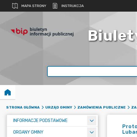
MAPA STRONY
INSTRUKCJA
biuletyn
Biulet
informacji publicznej
STRONA GŁÓWNA
URZĄD GMINY
ZAMÓWIENIA PUBLICZNE
ZA
INFORMACJE PODSTAWOWE
Proto
Luba
ORGANY GMINY