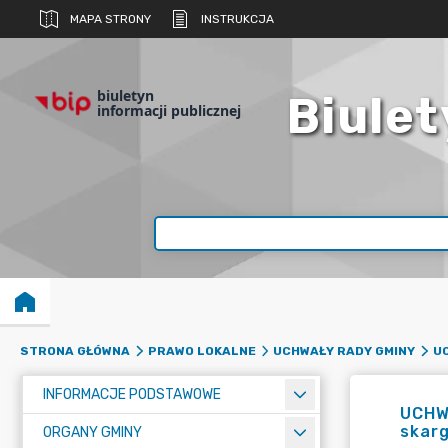
MAPA STRONY
INSTRUKCJA
biuletyn
Biulet
informacji publicznej
STRONA GŁÓWNA
PRAWO LOKALNE
UCHWAŁY RADY GMINY
UC
INFORMACJE PODSTAWOWE
UCHW
skarg
ORGANY GMINY