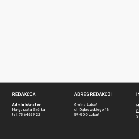
REDAKCJA
ADRES REDAKCJI
Administrator
Gmina Lubań
M
Małgorzata Skórka
ul. Dąbrowskiego 18
R
tel. 75 64659 22
59-800 Lubań
S