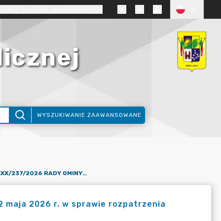
TRAST DLA OSÓB SŁABOWIDZĄCYCH
PL
licznej
WYSZUKIWANIE ZAAWANSOWANE
UCHWAŁA NR XXX/237/2026 RADY GMINY LUBAŃ Z DNIA 12 MAJA 2026 R. W SPRAWIE ROZPATRZENIA SKARGI NA DZIAŁALNOŚĆ WÓJTA GMINY LUBAŃ
maja 2026 r. w sprawie rozpatrzenia