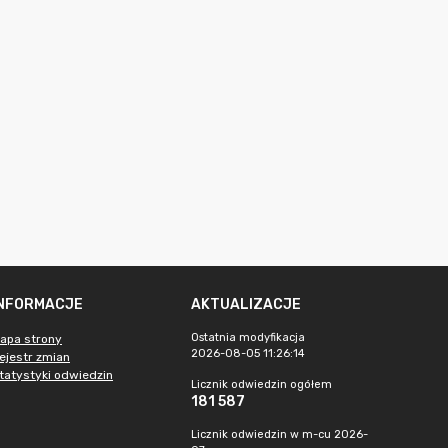
INFORMACJE
AKTUALIZACJE
Ostatnia modyfikacja
apa strony
2026-08-05 11:26:14
ejestr zmian
tatystyki odwiedzin
Licznik odwiedzin ogółem
181 587
Licznik odwiedzin w m-cu 2026-