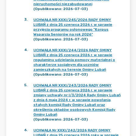
nieruchomości niezabudowanej
(Opublikowano: 2026-07-03)
3
.
UCHWAŁA NR XXXI/245/2026 RADY GMINY
LUBAŃ z dnia 25 czerwca 2026 r. w sprawie
przyjęcia programu osłonowego "Korpus
Wsparcia Seniorów na rok 2026"
(Opublikowano: 2026-07-03)
4
.
UCHWAŁA NR XXXI/244/2026 RADY GMINY
LUBAŃ z dnia 25 czerwca 2026 r. w sprawie
regulaminu udzielania pomocy materialnej o
charakterze socjalnym dla uczniów
zamieszkałych na terenie Gminy Lubań
(Opublikowano: 2026-07-03)
5
.
UCHWAŁA NR XXXI/243/2026 RADY GMINY
LUBAŃ z dnia 25 czerwca 2026 r. w sprawie
zmiany uchwały nr I/3/2024 Rady Gminy Lubań
z dnia 6 maja 2024 r. w sprawie powołania
stałych komisji Rady Gminy Lubań oraz
określenia składów osobowych Komisji Rady
Gminy Lubań
(Opublikowano: 2026-07-03)
6
.
UCHWAŁA Nr XXXI/242/2026 RADY GMINY
LUBAŃ z dnia 25 czerwca 2026 roku w sprawie