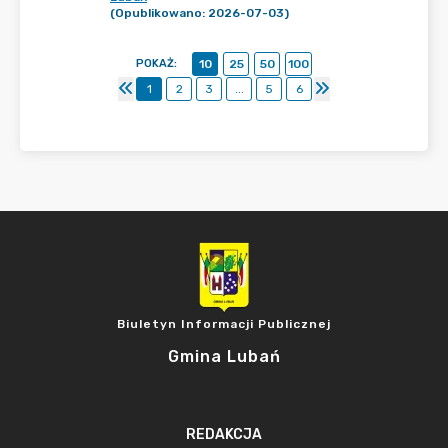
(Opublikowano: 2026-07-03)
POKAŻ
:
10
25
50
100
1
2
3
...
5
6
Biuletyn Informacji Publicznej
Gmina Lubań
REDAKCJA