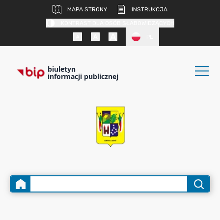
MAPA STRONY
INSTRUKCJA
KONTRAST DLA OSÓB SŁABOWIDZĄCYCH
PL
biuletyn
informacji publicznej