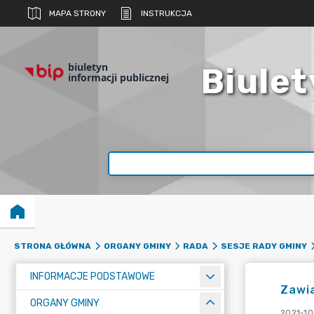
MAPA STRONY
INSTRUKCJA
biuletyn
Biulet
informacji publicznej
STRONA GŁÓWNA
ORGANY GMINY
RADA
SESJE RADY GMINY
INFORMACJE PODSTAWOWE
Zawi
ORGANY GMINY
2021-10