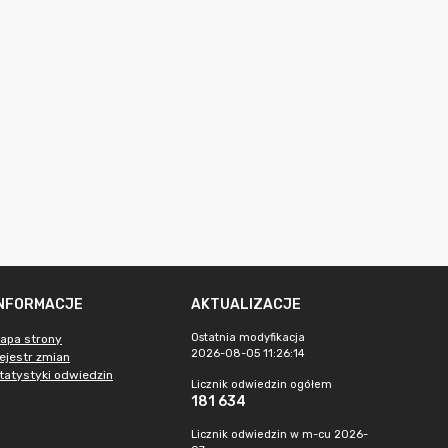
INFORMACJE
AKTUALIZACJE
Ostatnia modyfikacja
apa strony
2026-08-05 11:26:14
ejestr zmian
tatystyki odwiedzin
Licznik odwiedzin ogółem
181 634
Licznik odwiedzin w m-cu 2026-