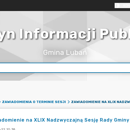
KON
yn Informacji Pub
Gmina Lubań
ZAWIADOMIENIA O TERMINIE SESJI
adomienie na XLIX Nadzwyczajną Sesję Rady Gminy
-22 10:38