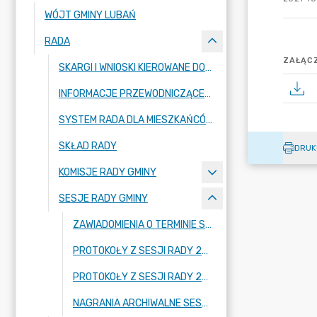
WÓJT GMINY LUBAŃ
RADA
ZAŁĄCZ
SKARGI I WNIOSKI KIEROWANE DO RADY GMINY LUBAŃ
INFORMACJE PRZEWODNICZĄCEJ RADY GMINY
SYSTEM RADA DLA MIESZKAŃCÓW
SKŁAD RADY
DRUK
KOMISJE RADY GMINY
SESJE RADY GMINY
ZAWIADOMIENIA O TERMINIE SESJI
PROTOKOŁY Z SESJI RADY 2024-2029
PROTOKOŁY Z SESJI RADY 2018-2023
NAGRANIA ARCHIWALNE SESJI RADY GMINY LUBAŃ