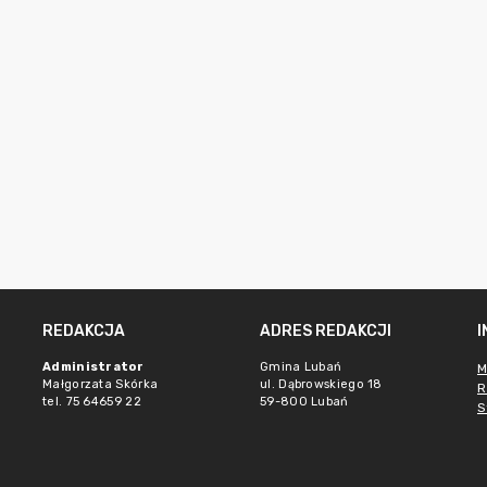
REDAKCJA
ADRES REDAKCJI
Administrator
Gmina Lubań
M
Małgorzata Skórka
ul. Dąbrowskiego 18
R
tel. 75 64659 22
59-800 Lubań
S