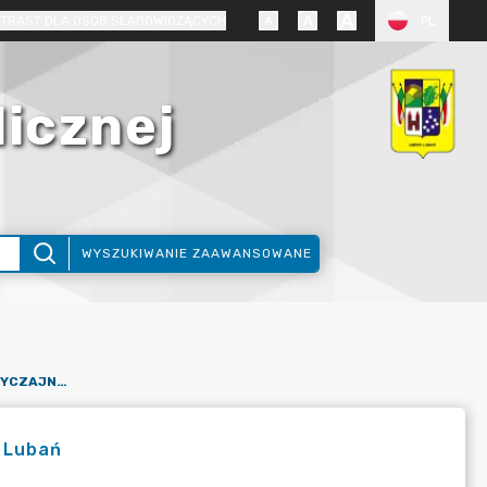
TRAST DLA OSÓB SŁABOWIDZĄCYCH
PL
licznej
WYSZUKIWANIE ZAAWANSOWANE
ZAWIADOMIENIE NA XLIX NADZWYCZAJNĄ SESJĘ RADY GMINY LUBAŃ
 Lubań