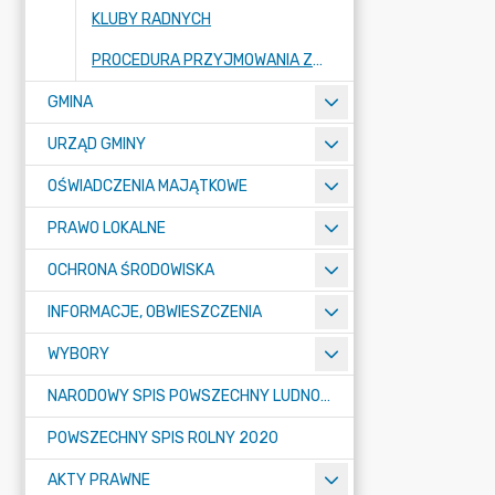
KLUBY RADNYCH
PROCEDURA PRZYJMOWANIA ZGŁOSZEŃ ZEWNĘTRZNYCH PRZEZ RADĘ GMINY LUBAŃ
GMINA
URZĄD GMINY
OŚWIADCZENIA MAJĄTKOWE
PRAWO LOKALNE
OCHRONA ŚRODOWISKA
INFORMACJE, OBWIESZCZENIA
WYBORY
NARODOWY SPIS POWSZECHNY LUDNOŚCI I MIESZKAŃ W 2021
POWSZECHNY SPIS ROLNY 2020
AKTY PRAWNE