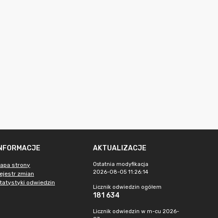
INFORMACJE
AKTUALIZACJE
Ostatnia modyfikacja
apa strony
2026-08-05 11:26:14
ejestr zmian
tatystyki odwiedzin
Licznik odwiedzin ogółem
181 634
Licznik odwiedzin w m-cu 2026-