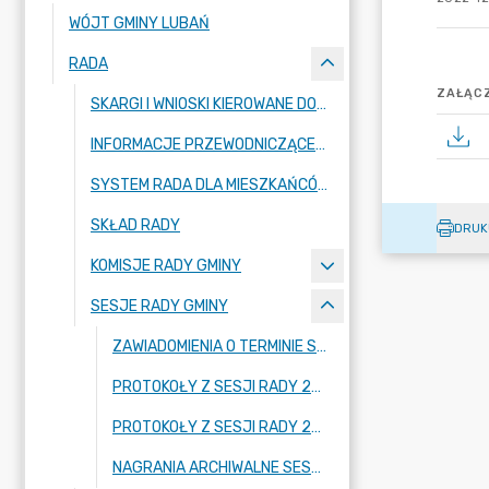
WÓJT GMINY LUBAŃ
RADA
ZAŁĄCZ
SKARGI I WNIOSKI KIEROWANE DO RADY GMINY LUBAŃ
INFORMACJE PRZEWODNICZĄCEJ RADY GMINY
SYSTEM RADA DLA MIESZKAŃCÓW
SKŁAD RADY
DRUK
KOMISJE RADY GMINY
SESJE RADY GMINY
ZAWIADOMIENIA O TERMINIE SESJI
PROTOKOŁY Z SESJI RADY 2024-2029
PROTOKOŁY Z SESJI RADY 2018-2023
NAGRANIA ARCHIWALNE SESJI RADY GMINY LUBAŃ