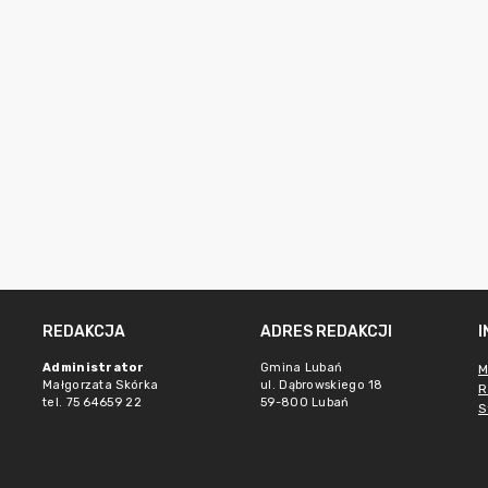
REDAKCJA
ADRES REDAKCJI
Administrator
Gmina Lubań
M
Małgorzata Skórka
ul. Dąbrowskiego 18
R
tel. 75 64659 22
59-800 Lubań
S