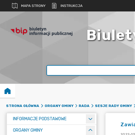
MAPA STRONY
INSTRUKCJA
biuletyn
Biulet
informacji publicznej
STRONA GŁÓWNA
ORGANY GMINY
RADA
SESJE RADY GMINY
INFORMACJE PODSTAWOWE
Zawia
ORGANY GMINY
2022-12