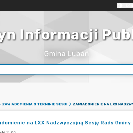
KON
yn Informacji Pub
Gmina Lubań
ZAWIADOMIENIA O TERMINIE SESJI
domienie na LXX Nadzwyczajną Sesję Rady Gminy L
-16 14:00