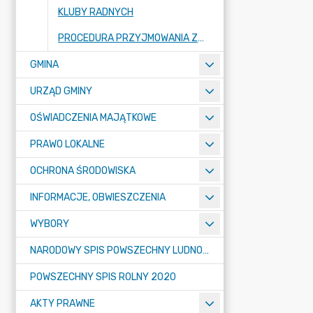
KLUBY RADNYCH
PROCEDURA PRZYJMOWANIA ZGŁOSZEŃ ZEWNĘTRZNYCH PRZEZ RADĘ GMINY LUBAŃ
GMINA
URZĄD GMINY
OŚWIADCZENIA MAJĄTKOWE
PRAWO LOKALNE
OCHRONA ŚRODOWISKA
INFORMACJE, OBWIESZCZENIA
WYBORY
NARODOWY SPIS POWSZECHNY LUDNOŚCI I MIESZKAŃ W 2021
POWSZECHNY SPIS ROLNY 2020
AKTY PRAWNE