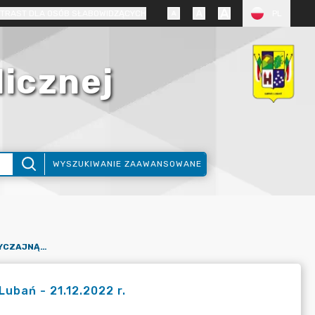
TRAST DLA OSÓB SŁABOWIDZĄCYCH
PL
licznej
WYSZUKIWANIE ZAAWANSOWANE
ZAWIADOMIENIE NA LXX NADZWYCZAJNĄ SESJĘ RADY GMINY LUBAŃ - 21.12.2022 R.
ubań - 21.12.2022 r.