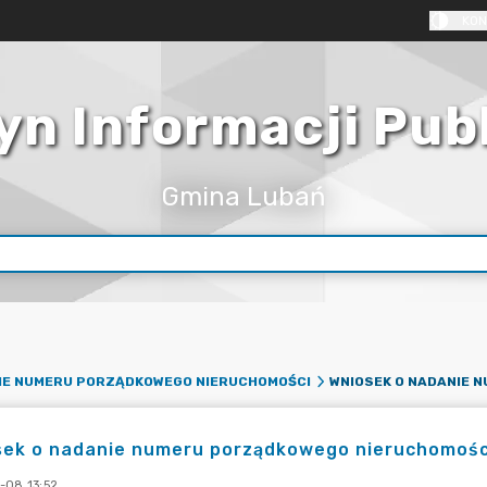
KON
yn Informacji Pub
Gmina Lubań
IE NUMERU PORZĄDKOWEGO NIERUCHOMOŚCI
sek o nadanie numeru porządkowego nieruchomośc
-08 13:52