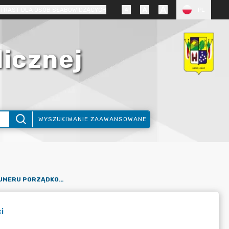
TRAST DLA OSÓB SŁABOWIDZĄCYCH
PL
licznej
WYSZUKIWANIE ZAAWANSOWANE
WNIOSEK O NADANIE NUMERU PORZĄDKOWEGO NIERUCHOMOŚCI
i