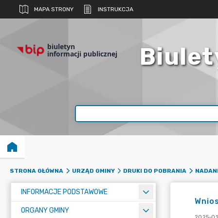
MAPA STRONY
INSTRUKCJA
biuletyn
Biulet
informacji publicznej
STRONA GŁÓWNA
URZĄD GMINY
DRUKI DO POBRANIA
NADAN
INFORMACJE PODSTAWOWE
Wnio
ORGANY GMINY
2025-01