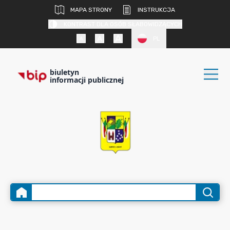
MAPA STRONY
INSTRUKCJA
KONTRAST DLA OSÓB SŁABOWIDZĄCYCH
PL
biuletyn
informacji publicznej