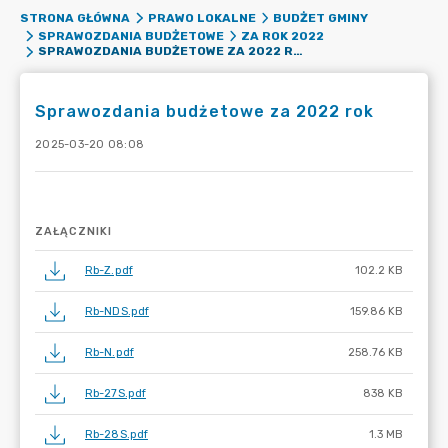
STRONA GŁÓWNA
PRAWO LOKALNE
BUDŻET GMINY
SPRAWOZDANIA BUDŻETOWE
ZA ROK 2022
SPRAWOZDANIA BUDŻETOWE ZA 2022 ROK
Sprawozdania budżetowe za 2022 rok
2025-03-20 08:08
ZAŁĄCZNIKI
Rb-Z.pdf
102.2 KB
Rb-NDS.pdf
159.86 KB
Rb-N.pdf
258.76 KB
Rb-27S.pdf
838 KB
Rb-28S.pdf
1.3 MB