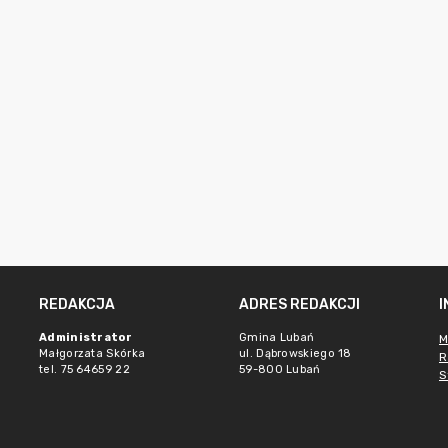
REDAKCJA
ADRES REDAKCJI
Administrator
Gmina Lubań
M
Małgorzata Skórka
ul. Dąbrowskiego 18
R
tel. 75 64659 22
59-800 Lubań
S