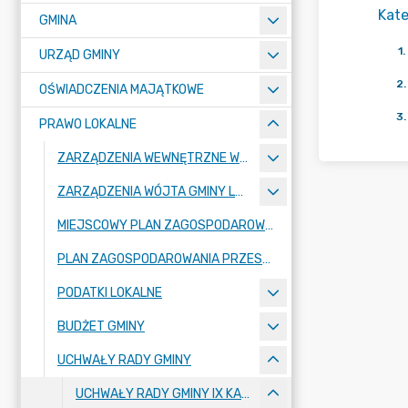
Kate
GMINA
1
.
URZĄD GMINY
2
.
OŚWIADCZENIA MAJĄTKOWE
3
.
PRAWO LOKALNE
ZARZĄDZENIA WEWNĘTRZNE WÓJTA GMINY LUBAŃ
ZARZĄDZENIA WÓJTA GMINY LUBAŃ
MIEJSCOWY PLAN ZAGOSPODAROWANIA PRZESTRZENNEGO
PLAN ZAGOSPODAROWANIA PRZESTRZENNEGO
PODATKI LOKALNE
BUDŻET GMINY
UCHWAŁY RADY GMINY
UCHWAŁY RADY GMINY IX KADENCJI 2024-2029