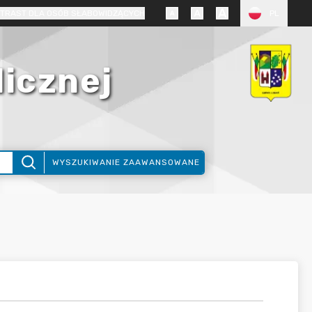
TRAST DLA OSÓB SŁABOWIDZĄCYCH
PL
licznej
WYSZUKIWANIE ZAAWANSOWANE