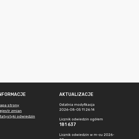
INFORMACJE
AKTUALIZACJE
Ostatnia modyfikacja
apa strony
2026-08-05 11:26:14
ejestr zmian
tatystyki odwiedzin
Licznik odwiedzin ogółem
181 637
Licznik odwiedzin w m-cu 2026-