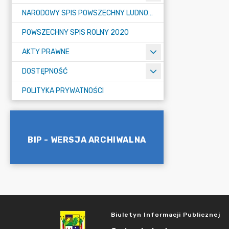
NARODOWY SPIS POWSZECHNY LUDNOŚCI I MIESZKAŃ W 2021
POWSZECHNY SPIS ROLNY 2020
AKTY PRAWNE
DOSTĘPNOŚĆ
POLITYKA PRYWATNOŚCI
BIP - WERSJA ARCHIWALNA
Biuletyn Informacji Publicznej