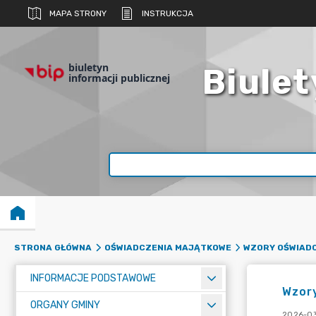
MAPA STRONY
INSTRUKCJA
biuletyn
Biulet
informacji publicznej
STRONA GŁÓWNA
OŚWIADCZENIA MAJĄTKOWE
WZORY OŚWIAD
INFORMACJE PODSTAWOWE
Wzor
ORGANY GMINY
2026-03