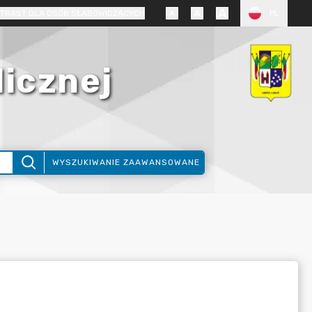
TRAST DLA OSÓB SŁABOWIDZĄCYCH
PL
licznej
WYSZUKIWANIE ZAAWANSOWANE