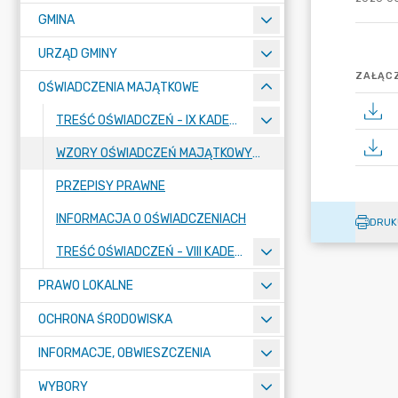
GMINA
URZĄD GMINY
ZAŁĄCZ
OŚWIADCZENIA MAJĄTKOWE
TREŚĆ OŚWIADCZEŃ - IX KADENCJI
WZORY OŚWIADCZEŃ MAJĄTKOWYCH
PRZEPISY PRAWNE
INFORMACJA O OŚWIADCZENIACH
DRUK
TREŚĆ OŚWIADCZEŃ - VIII KADENCJI
PRAWO LOKALNE
OCHRONA ŚRODOWISKA
INFORMACJE, OBWIESZCZENIA
WYBORY