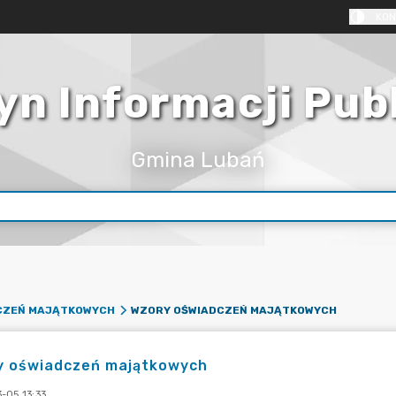
KON
yn Informacji Pub
Gmina Lubań
WZORY OŚWIADCZEŃ MAJĄTKOWYCH
CZEŃ MAJĄTKOWYCH
y oświadczeń majątkowych
-05 13:33