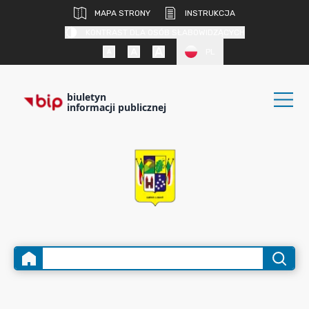
MAPA STRONY
INSTRUKCJA
KONTRAST DLA OSÓB SŁABOWIDZĄCYCH
PL
biuletyn
informacji publicznej