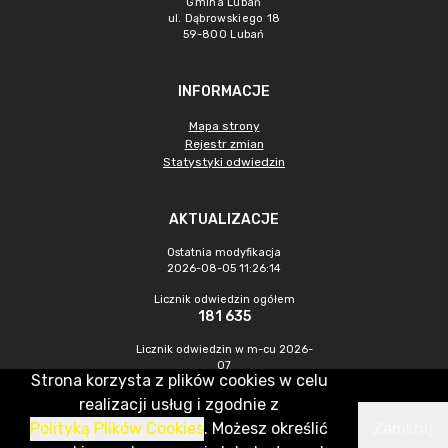
Gmina Lubań
ul. Dąbrowskiego 18
59-800 Lubań
INFORMACJE
Mapa strony
Rejestr zmian
Statystyki odwiedzin
AKTUALIZACJE
Ostatnia modyfikacja
2026-08-05 11:26:14
Licznik odwiedzin ogółem
181 635
Licznik odwiedzin w m-cu 2026-
07
Strona korzysta z plików cookies w celu
226
realizacji usług i zgodnie z
Polityką Plików Cookies
. Możesz określić
Zamknij
CMS & Hosting: Nefeni Sp. z o.o.