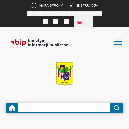
MAPA STRONY
INSTRUKCJA
KONTRAST DLA OSÓB SŁABOWIDZĄCYCH
PL
biuletyn
informacji publicznej