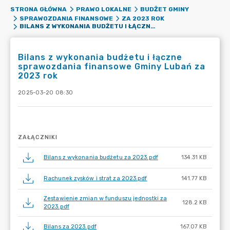
STRONA GŁÓWNA
PRAWO LOKALNE
BUDŻET GMINY
SPRAWOZDANIA FINANSOWE
ZA 2023 ROK
BILANS Z WYKONANIA BUDŻETU I ŁĄCZNE SPRAWOZDANIA FINANSOWE GMINY LUBAŃ ZA 2023 ROK
Bilans z wykonania budżetu i łączne
sprawozdania finansowe Gminy Lubań za
2023 rok
2025-03-20 08:30
ZAŁĄCZNIKI
Bilans z wykonania budżetu za 2023.pdf
134.31 KB
Rachunek zysków i strat za 2023.pdf
141.77 KB
Zestawienie zmian w funduszu jednostki za
128.2 KB
2023.pdf
Bilans za 2023.pdf
167.07 KB